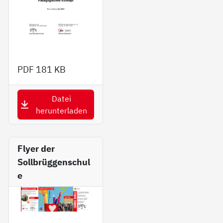
PDF
181 KB
Datei
herunterladen
Fly­er der
Sollbrüggenschul
e