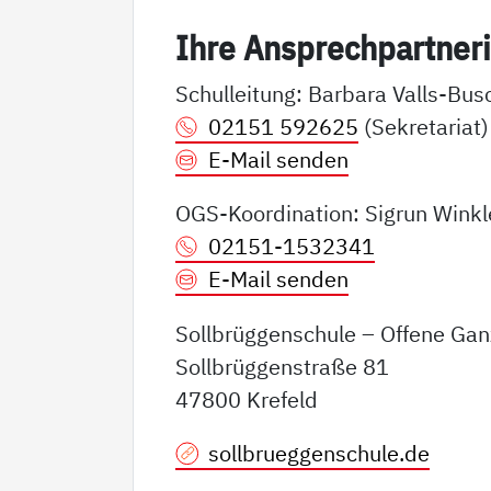
Ih­re An­sp­rech­part­ne­r
Schulleitung: Barbara Valls-Bus
02151 592625
(Sekretariat)
E-Mail senden
OGS-Koordination: Sigrun Winkl
02151-1532341
E-Mail senden
Sollbrüggenschule – Offene Ga
Sollbrüggenstraße 81
47800 Krefeld
sollbrueggenschule.de