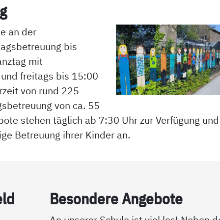
ng
e an der
tagsbetreuung bis
anztag mit
und freitags bis 15:00
rzeit von rund 225
gsbetreuung von ca. 55
ote stehen täglich ab 7:30 Uhr zur Verfügung und
ige Betreuung ihrer Kinder an.
eld
Be­son­de­re An­ge­bo­te
An unserer Schule ist viel los! Neben 