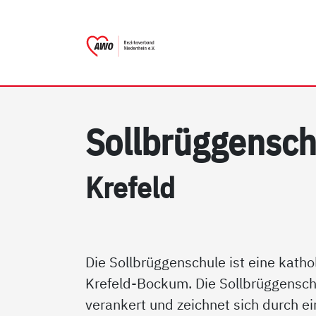
AWO Bezirksverband Nieder
Link zu Home
Soll­brüg­gen­sch
Kre­feld
Die Sollbrüggenschule ist eine katho
Krefeld-Bockum. Die Sollbrüggenschul
verankert und zeichnet sich durch e