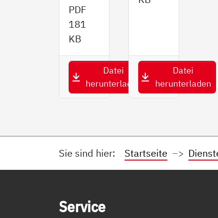
PDF
181
KB
Datei
Datei
herunterladen
herunterladen
Sie sind hier:
Startseite
Dienst
Service Informationen
Ser­vice