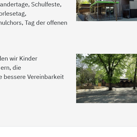
andertage, Schulfeste,
orlesetag,
ulchors, Tag der offenen
en wir Kinder
dern, die
e bessere Vereinbarkeit