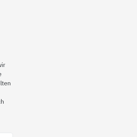
ir
e
lten
ch