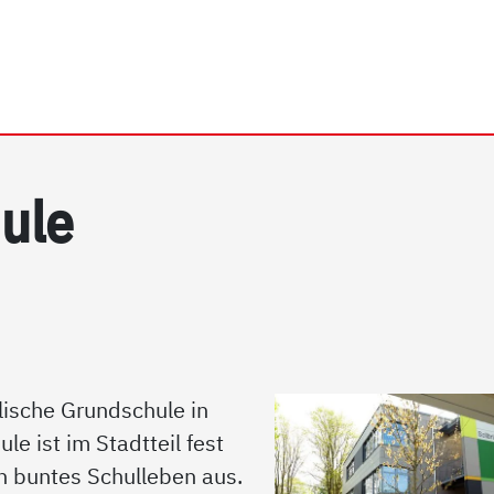
rhein e.V. | Sollbrüggens
u­le
lische Grundschule in
e ist im Stadtteil fest
in buntes Schulleben aus.