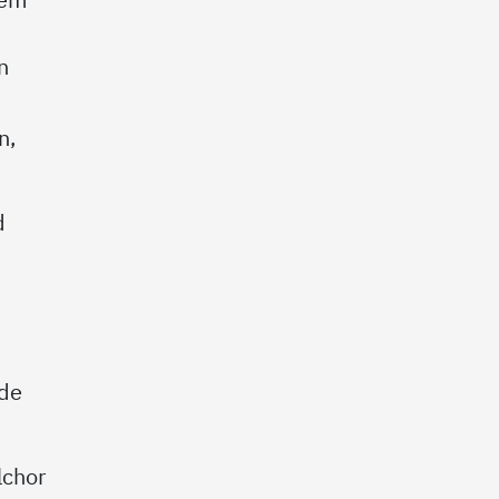
n
n,
d
de
lchor