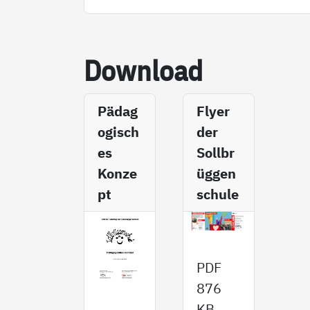
Down­load
Pädag
Fly­er
ogisch
der
es
Sollbr
Konze
üggen
pt
schule
PDF
876
KB