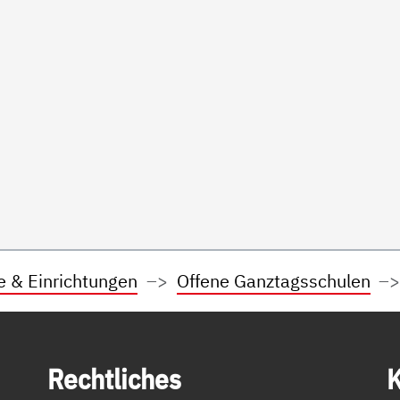
e & Einrichtungen
Offene Ganztagsschulen
Recht­li­ches
K