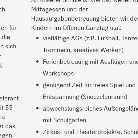
ch
Mittagessen und der
Hausaufgabenbetreuung bieten wir de
en für
Kindern im Offenen Ganztag u.a.:
 die
vielfältige AGs (z.B. Fußball, Tanze
n sich
Trommeln, kreatives Werken)
e
Ferienbetreuung mit Ausflügen un
g
Workshops
genügend Zeit für freies Spiel und
Entspannung (Snoezelenraum)
eferant
it 55
abwechslungsreiches Außengelän
te
mit Schulgarten
er das
Zirkus- und Theaterprojekte, Schu
agen.