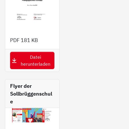
PDF
181 KB
Datei
herunterladen
Fly­er der
Sollbrüggenschul
e