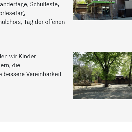
andertage, Schulfeste,
orlesetag,
ulchors, Tag der offenen
en wir Kinder
dern, die
e bessere Vereinbarkeit