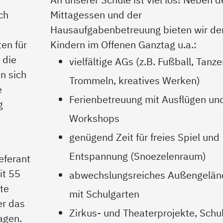
ch
Mittagessen und der
Hausaufgabenbetreuung bieten wir de
en für
Kindern im Offenen Ganztag u.a.:
 die
vielfältige AGs (z.B. Fußball, Tanze
n sich
Trommeln, kreatives Werken)
e
Ferienbetreuung mit Ausflügen un
g
Workshops
genügend Zeit für freies Spiel und
Entspannung (Snoezelenraum)
eferant
it 55
abwechslungsreiches Außengelän
te
mit Schulgarten
er das
Zirkus- und Theaterprojekte, Schu
agen.