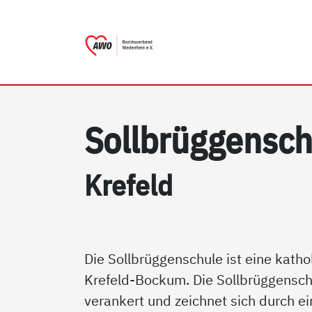
AWO Bezirksverband Nieder
Link zu Home
Soll­brüg­gen­sch
Kre­feld
Die Sollbrüggenschule ist eine katho
Krefeld-Bockum. Die Sollbrüggenschul
verankert und zeichnet sich durch e