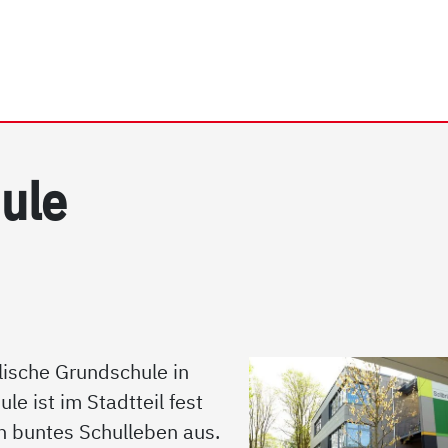
rhein e.V. | Sollbrüggens
u­le
lische Grundschule in
e ist im Stadtteil fest
in buntes Schulleben aus.