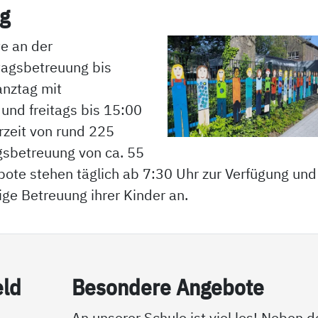
ng
e an der
tagsbetreuung bis
anztag mit
und freitags bis 15:00
rzeit von rund 225
gsbetreuung von ca. 55
ote stehen täglich ab 7:30 Uhr zur Verfügung und
ige Betreuung ihrer Kinder an.
eld
Be­son­de­re An­ge­bo­te
An unserer Schule ist viel los! Neben 