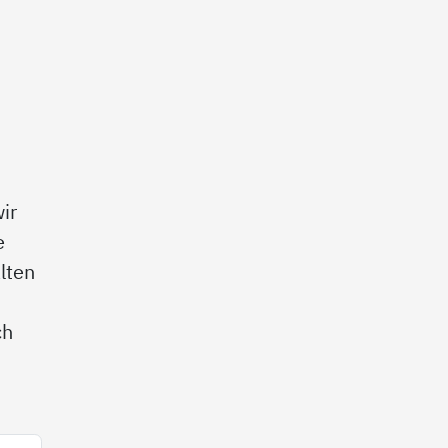
ir
e
lten
ch