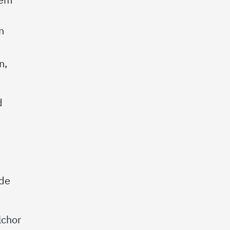
n
n,
d
de
lchor