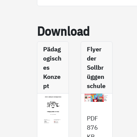
Down­load
Pädag
Fly­er
ogisch
der
es
Sollbr
Konze
üggen
pt
schule
PDF
876
KB