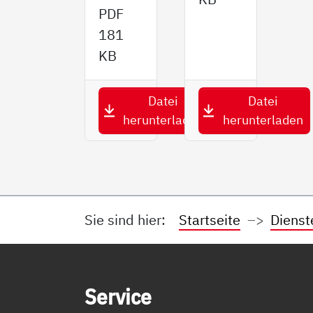
PDF
181
KB
Datei
Datei
herunterladen
herunterladen
Sie sind hier:
Startseite
Dienst
Service Informationen
Ser­vice