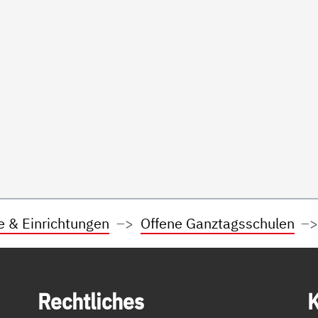
e & Einrichtungen
Offene Ganztagsschulen
Recht­li­ches
K