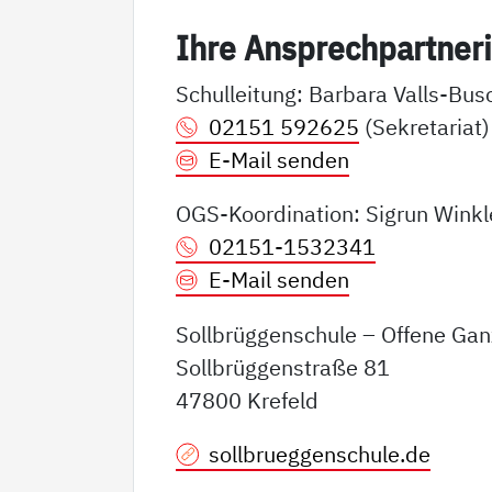
Ih­re An­sp­rech­part­ne­r
Schulleitung: Barbara Valls-Bus
02151 592625
(Sekretariat)
E-Mail senden
OGS-Koordination: Sigrun Winkl
02151-1532341
E-Mail senden
Sollbrüggenschule – Offene Ga
Sollbrüggenstraße 81
47800 Krefeld
sollbrueggenschule.de