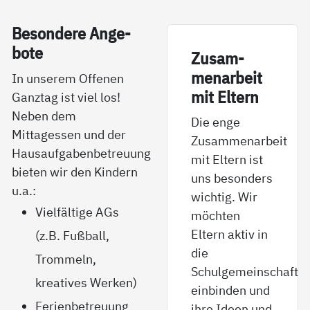
Be­son­de­re An­ge­
bo­te
Zu­sam­
men­ar­beit
In unserem Offenen
mit El­tern
Ganztag ist viel los!
Neben dem
Die enge
Mittagessen und der
Zusammenarbeit
Hausaufgabenbetreuung
mit Eltern ist
bieten wir den Kindern
uns besonders
u.a.:
wichtig. Wir
Vielfältige AGs
möchten
Eltern aktiv in
(z.B. Fußball,
die
Trommeln,
Schulgemeinschaft
kreatives Werken)
einbinden und
Ferienbetreuung
ihre Ideen und