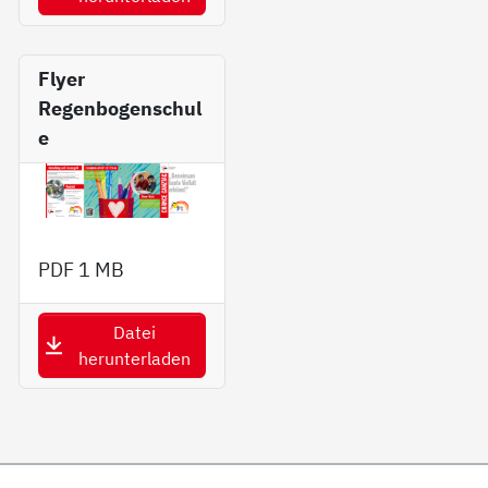
Flyer
Regenbogenschul
e
PDF
1 MB
Datei
herunterladen