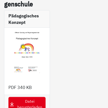
gen­schu­le
Pädagogisches
Konzept
PDF
340 KB
Datei
herunterladen