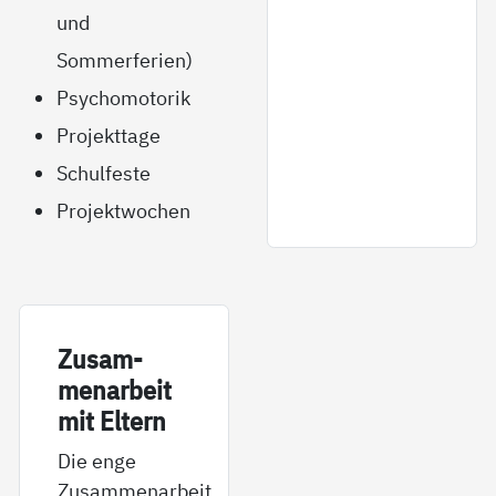
und
Sommerferien)
Psychomotorik
Projekttage
Schulfeste
Projektwochen
Zu­sam­
men­ar­beit
mit El­tern
Die enge
Zusammenarbeit