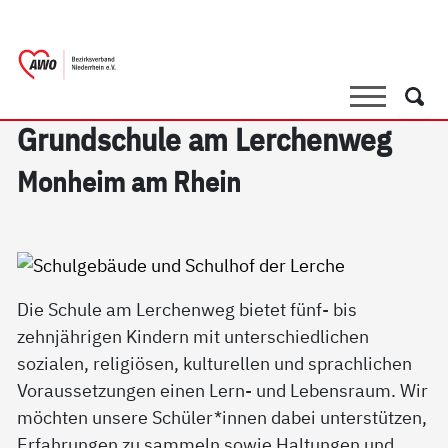
springen
AWO Bezirksverband Niederrhein e.V.
Link zu Home
Suche
Such
Grund­schu­le am Ler­chen­weg
Mon­heim am Rhein
Die Schule am Lerchenweg bietet fünf- bis
zehnjährigen Kindern mit unterschiedlichen
sozialen, religiösen, kulturellen und sprachlichen
Voraussetzungen einen Lern- und Lebensraum. Wir
möchten unsere Schüler*innen dabei unterstützen,
Erfahrungen zu sammeln sowie Haltungen und