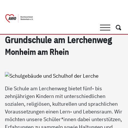
springen
AWO Bezirksverband Niederrhein e.V.
Link zu Home
Suche
Such
Grund­schu­le am Ler­chen­weg
Mon­heim am Rhein
Die Schule am Lerchenweg bietet fünf- bis
zehnjährigen Kindern mit unterschiedlichen
sozialen, religiösen, kulturellen und sprachlichen
Voraussetzungen einen Lern- und Lebensraum. Wir
möchten unsere Schüler*innen dabei unterstützen,
Erfahrungen zu sammeln sowie Haltungen und