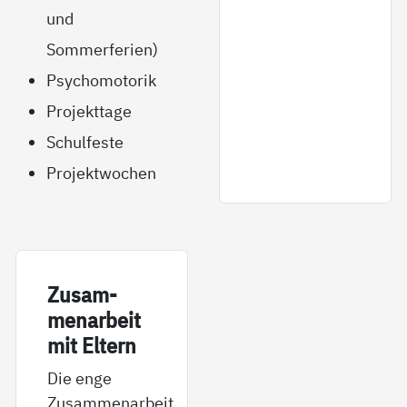
und
Sommerferien)
Psychomotorik
Projekttage
Schulfeste
Projektwochen
Zu­sam­
men­ar­beit
mit El­tern
Die enge
Zusammenarbeit