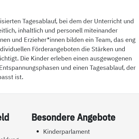
isierten Tagesablauf, bei dem der Unterricht und
tlich, inhaltlich und personell miteinander
nnen und Erzieher*innen bilden ein Team, das eng
dividuellen Förderangeboten die Stärken und
ichtigt. Die Kinder erleben einen ausgewogenen
 Entspannungsphasen und einen Tagesablauf, der
sst ist.
eld
Be­son­de­re An­ge­bo­te
m
Kinderparlament