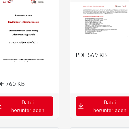
PDF
569 KB
DF
760 KB
Datei
Datei
herunterladen
herunterladen