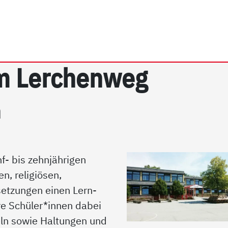
rrhein e.V. | Grundschu
m Ler­chen­weg
n
f- bis zehnjährigen
n, religiösen,
setzungen einen Lern-
e Schüler*innen dabei
ln sowie Haltungen und