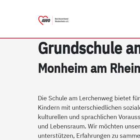
AWO Bezirksverband Niede
Link zu Home
Grund­schu­le a
Mon­heim am Rhei
Die Schule am Lerchenweg bietet fün
Kindern mit unterschiedlichen soziale
kulturellen und sprachlichen Voraus
und Lebensraum. Wir möchten unser
unterstützen, Erfahrungen zu samme