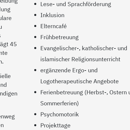
meldung
Lese- und Sprachförderung
dung
Inklusion
ulare
Elterncafé
u
s
Frühbetreuung
rägt 45
Evangelischer-, katholischer- und
mte
islamischer Religionsunterricht
n.
ergänzende Ergo- und
elle
Logotherapeutische Angebote
und
Ferienbetreuung (Herbst-, Ostern 
ändigen
Sommerferien)
Psychomotorik
henweg
en
Projekttage