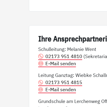
Ih­re An­sp­rech­part­ne­r
Schulleitung: Melanie Went
02173 951 4810
(Sekretaria
E-Mail senden
Leitung Ganztag: Wiebke Schall
02173 951 4815
E-Mail senden
Grundschule am Lerchenweg Of