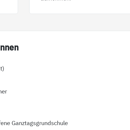
in­nen
t)
ner
fene Ganztagsgrundschule