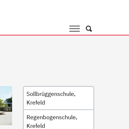
le am Lerchenweg, Monhei
Suche
Suche
Untermenü
Sollbrüggenschule,
Krefeld
Regenbogenschule,
Krefeld