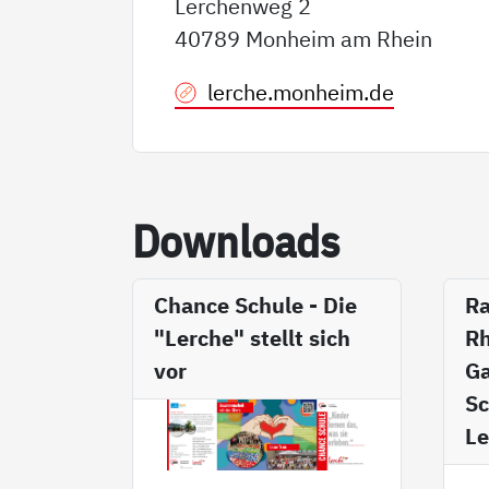
Lerchenweg 2
40789 Monheim am Rhein
lerche.monheim.de
Down­loads
Chance Schule - Die
R
"Lerche" stellt sich
Rh
vor
Ga
Sc
L