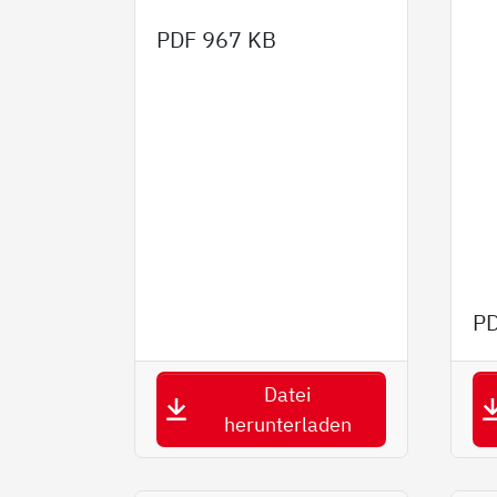
PDF
967 KB
P
Datei
herunterladen