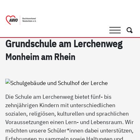
springen
AWO Bezirksverband Niederrhein e.V.
Link zu Home
Suche
Such
Grund­schu­le am Ler­chen­weg
Mon­heim am Rhein
Die Schule am Lerchenweg bietet fünf- bis
zehnjährigen Kindern mit unterschiedlichen
sozialen, religiösen, kulturellen und sprachlichen
Voraussetzungen einen Lern- und Lebensraum. Wir
möchten unsere Schüler*innen dabei unterstützen,
Erfahrungen zu sammeln sowie Haltungen und