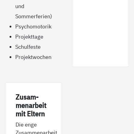
und
Sommerferien)
Psychomotorik
Projekttage
Schulfeste
Projektwochen
Zu­sam­
men­ar­beit
mit El­tern
Die enge
Zusammenarbeit