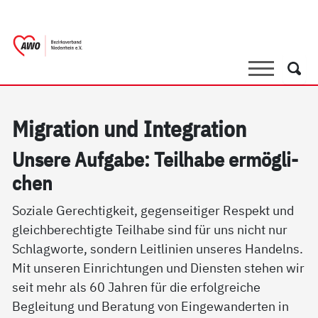
springen
AWO Bezirksverband Niederrhein e.V. |
Link zu Home
Suche
Such
Mi­g­ra­ti­on und In­te­g­ra­ti­on
Un­se­re Auf­ga­be: Teil­ha­be er­mög­li­
chen
Soziale Gerechtigkeit, gegenseitiger Respekt und
gleichberechtigte Teilhabe sind für uns nicht nur
Schlagworte, sondern Leitlinien unseres Handelns.
Mit unseren Einrichtungen und Diensten stehen wir
seit mehr als 60 Jahren für die erfolgreiche
Begleitung und Beratung von Eingewanderten in