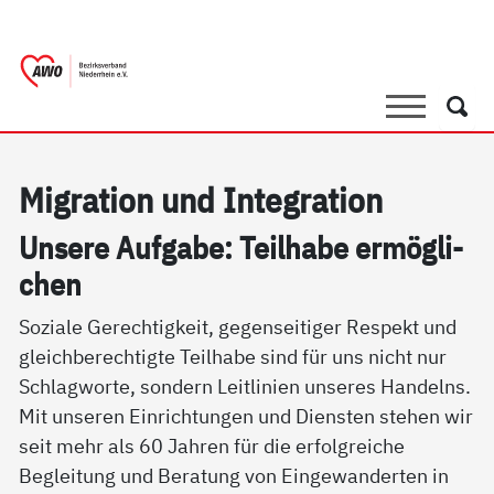
springen
AWO Bezirksverband Niederrhein e.V. |
Link zu Home
Suche
Such
Mi­g­ra­ti­on und In­te­g­ra­ti­on
Un­se­re Auf­ga­be: Teil­ha­be er­mög­li­
chen
Soziale Gerechtigkeit, gegenseitiger Respekt und
gleichberechtigte Teilhabe sind für uns nicht nur
Schlagworte, sondern Leitlinien unseres Handelns.
Mit unseren Einrichtungen und Diensten stehen wir
seit mehr als 60 Jahren für die erfolgreiche
Begleitung und Beratung von Eingewanderten in