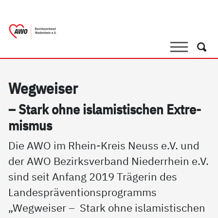
springen
AWO Bezirksverband Niederrhein e.V. 
Link zu Home
Suche
Such
Weg­wei­ser
– Stark oh­ne is­la­mis­ti­schen Ex­t­re­
mis­mus
Die AWO im Rhein-Kreis Neuss e.V. und
der AWO Bezirksverband Niederrhein e.V.
sind seit Anfang 2019 Trägerin des
Landespräventionsprogramms
„Wegweiser – Stark ohne islamistischen