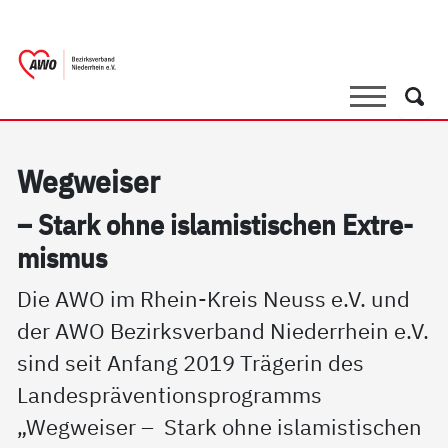
springen
AWO Bezirksverband Niederrhein e.V. 
Link zu Home
Suche
Such
Weg­wei­ser
– Stark oh­ne is­la­mis­ti­schen Ex­t­re­
mis­mus
Die AWO im Rhein-Kreis Neuss e.V. und
der AWO Bezirksverband Niederrhein e.V.
sind seit Anfang 2019 Trägerin des
Landespräventionsprogramms
„Wegweiser – Stark ohne islamistischen