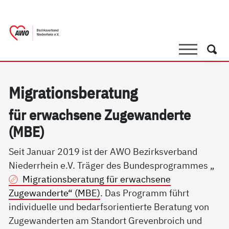
springen
AWO Bezirksverband Niederrhein e.V.
Link zu Home
Suche
Such
Mi­g­ra­ti­ons­be­ra­tung
für er­wach­se­ne Zu­ge­wan­der­te
(MBE)
Seit Januar 2019 ist der AWO Bezirksverband
Niederrhein e.V. Träger des Bundesprogrammes „
Migrationsberatung für erwachsene
Zugewanderte“ (MBE)
. Das Programm führt
individuelle und bedarfsorientierte Beratung von
Zugewanderten am Standort Grevenbroich und