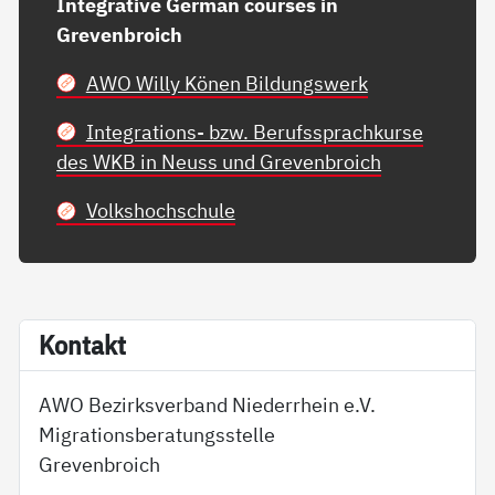
Integrative German courses in
Grevenbroich
AWO Willy Könen Bildungswerk
Integrations- bzw. Berufssprachkurse
des WKB in Neuss und Grevenbroich
Volkshochschule
Kon­takt
AWO Bezirksverband Niederrhein e.V.
Migrationsberatungsstelle
Grevenbroich