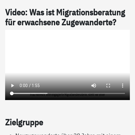
Vi­­deo: Was ist Mi­g­ra­­­ti­on­s­be­ra­­­tung
für er­wach­­­se­­­ne Zu­­­ge­wan­­der­­te?
Ziel­grup­pe