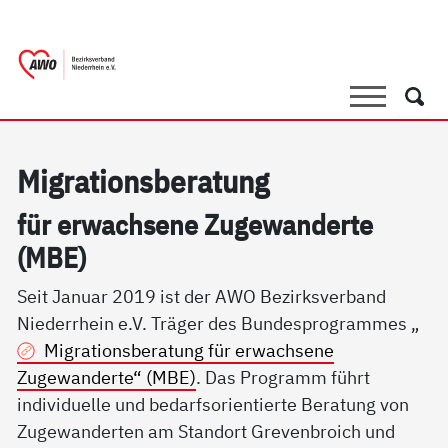
springen
AWO Bezirksverband Niederrhein e.V.
Link zu Home
Suche
Such
Mi­g­ra­ti­ons­be­ra­tung
für er­wach­se­ne Zu­ge­wan­der­te
(MBE)
Seit Januar 2019 ist der AWO Bezirksverband
Niederrhein e.V. Träger des Bundesprogrammes „
Migrationsberatung für erwachsene
Zugewanderte“ (MBE)
. Das Programm führt
individuelle und bedarfsorientierte Beratung von
Zugewanderten am Standort Grevenbroich und