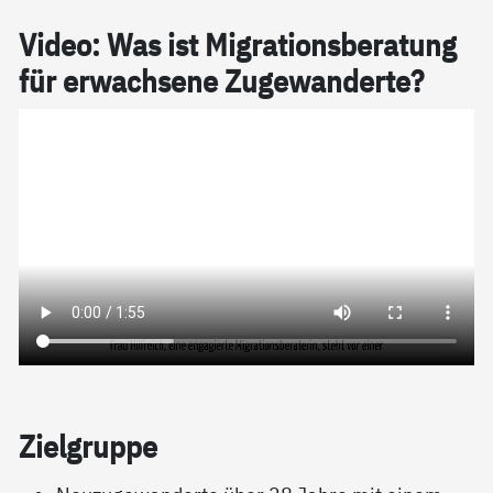
Vi­­deo: Was ist Mi­g­ra­­­ti­on­s­be­ra­­­tung
für er­wach­­­se­­­ne Zu­­­ge­wan­­der­­te?
Ziel­grup­pe