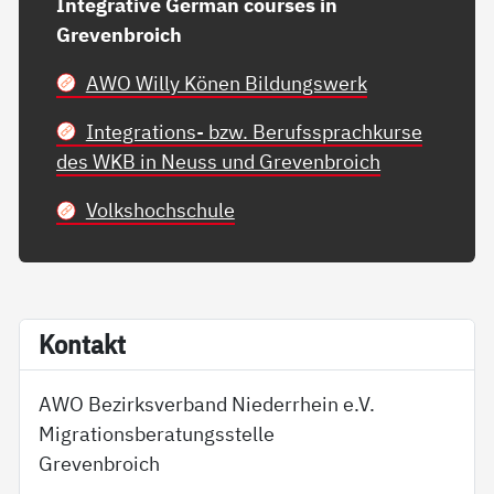
Integrative German courses in
Grevenbroich
AWO Willy Könen Bildungswerk
Integrations- bzw. Berufssprachkurse
des WKB in Neuss und Grevenbroich
Volkshochschule
Kon­takt
AWO Bezirksverband Niederrhein e.V.
Migrationsberatungsstelle
Grevenbroich