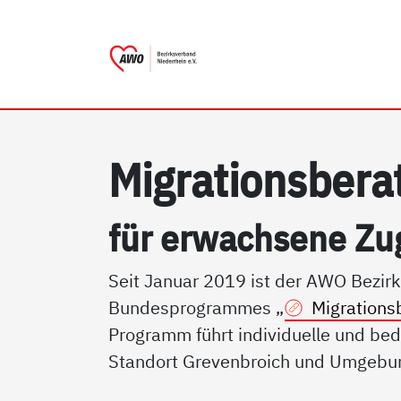
AWO Bezirksverband Niede
Link zu Home
Mi­g­ra­ti­ons­be­r
für er­wach­se­ne Zu
Seit Januar 2019 ist der AWO Bezirk
Bundesprogrammes „
Migrations
Programm führt individuelle und be
Standort Grevenbroich und Umgebun