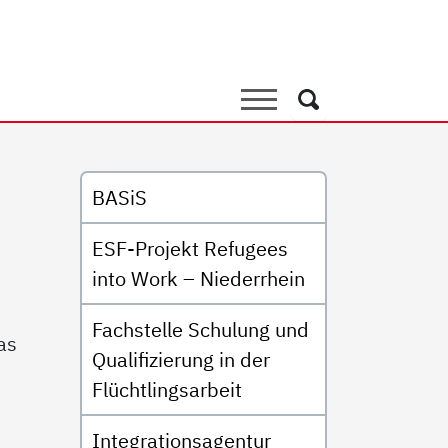
eratung für erwachsene Z
Suche
Suche
Untermenü
BASiS
ESF-Projekt Refugees
into Work – Niederrhein
Fachstelle Schulung und
as
Qualifizierung in der
Flüchtlingsarbeit
Integrationsagentur