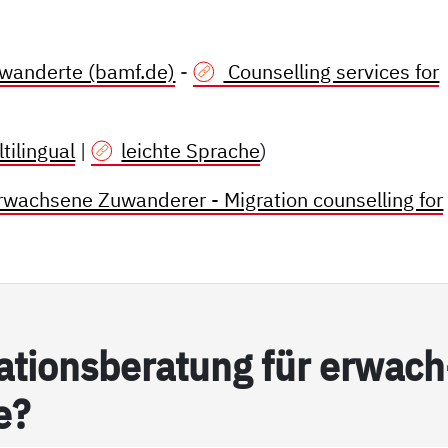
wanderte (bamf.de)
-
Counselling services for
tilingual
|
leichte Sprache
)
erwachsene Zuwanderer - Migration counselling for
­­ti­on­s­be­ra­­­tung für er­wach­­
te?