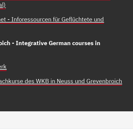
al)
net - Inforessourcen für Geflüchtete und
oich - Integrative German courses in
erk
rachkurse des WKB in Neuss und Grevenbroich