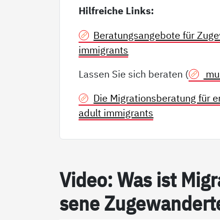
Hilfreiche Links:
Beratungsangebote für Zuge
immigrants
Lassen Sie sich beraten (
mul
Die Migrationsberatung für 
adult immigrants
Vi­­deo: Was ist Mi­g­ra­
se­­­ne Zu­­­ge­wan­­der­­