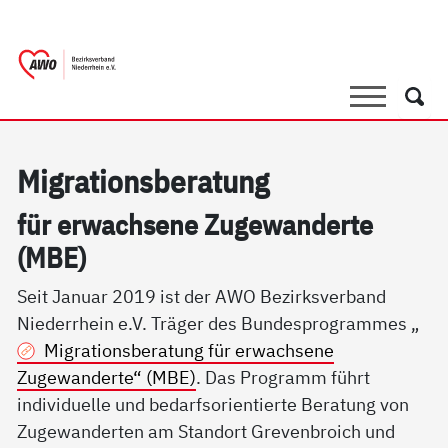
springen
AWO Bezirksverband Niederrhein e.V.
Link zu Home
Suche
Such
Mi­g­ra­ti­ons­be­ra­tung
für er­wach­se­ne Zu­ge­wan­der­te
(MBE)
Seit Januar 2019 ist der AWO Bezirksverband
Niederrhein e.V. Träger des Bundesprogrammes „
Migrationsberatung für erwachsene
Zugewanderte“ (MBE)
. Das Programm führt
individuelle und bedarfsorientierte Beratung von
Zugewanderten am Standort Grevenbroich und