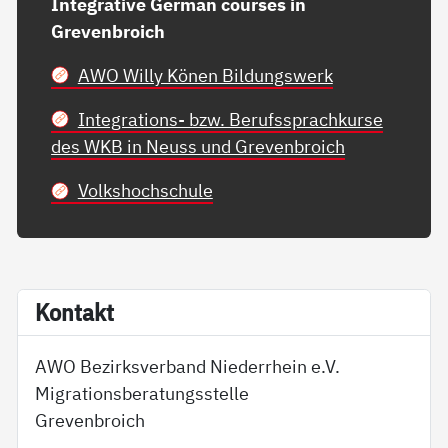
Integrative German courses in
Grevenbroich
AWO Willy Könen Bildungswerk
Integrations- bzw. Berufssprachkurse
des WKB in Neuss und Grevenbroich
Volkshochschule
Kon­takt
AWO Bezirksverband Niederrhein e.V.
Migrationsberatungsstelle
Grevenbroich