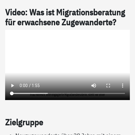
Vi­­deo: Was ist Mi­g­ra­­­ti­on­s­be­ra­­­tung
für er­wach­­­se­­­ne Zu­­­ge­wan­­der­­te?
Ziel­grup­pe