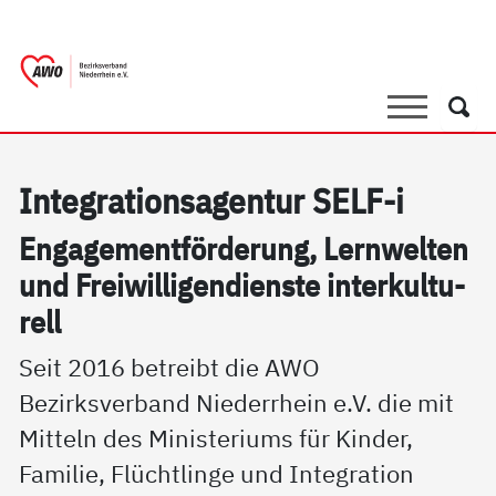
springen
AWO Bezirksverband Niederrhein e.V. |
Link zu Home
Suche
Such
In­te­g­ra­ti­on­sa­gen­tur SELF-i
En­ga­ge­ment­för­de­rung, Lern­wel­ten
und Frei­wil­li­gen­di­ens­te in­ter­kul­tu­
rell
Seit 2016 betreibt die AWO
Bezirksverband Niederrhein e.V. die mit
Mitteln des Ministeriums für Kinder,
Familie, Flüchtlinge und Integration