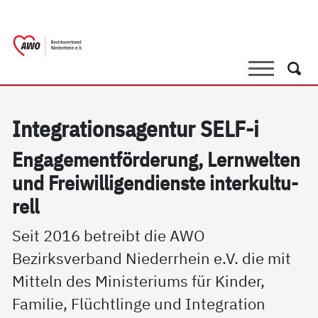
springen
AWO Bezirksverband Niederrhein e.V. |
Link zu Home
Suche
Such
In­te­g­ra­ti­on­sa­gen­tur SELF-i
En­ga­ge­ment­för­de­rung, Lern­wel­ten
und Frei­wil­li­gen­di­ens­te in­ter­kul­tu­
rell
Seit 2016 betreibt die AWO
Bezirksverband Niederrhein e.V. die mit
Mitteln des Ministeriums für Kinder,
Familie, Flüchtlinge und Integration