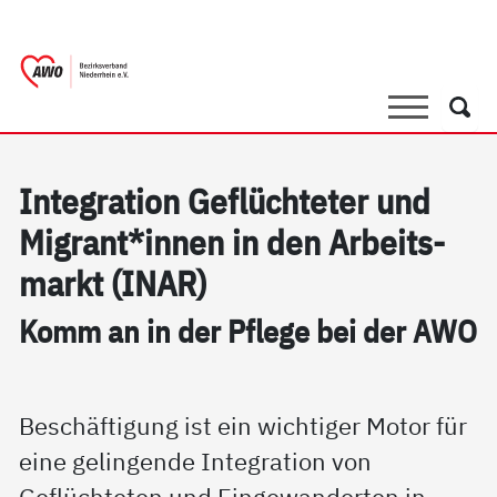
springen
AWO Bezirksverband Niederrhein e.V. |
Link zu Home
Suche
Such
In­te­g­ra­ti­on Ge­flüch­te­ter und
Mi­grant*in­nen in den Ar­beits­
markt (INAR)
Komm an in der Pf­le­ge bei der AWO
Beschäftigung ist ein wichtiger Motor für
eine gelingende Integration von