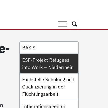
Refugees into Work – Nied
Suche
Suche
Untermenü
e­
BASiS
ESF-Projekt Refugees
into Work – Niederrhein
Fachstelle Schulung und
Qualifizierung in der
Flüchtlingsarbeit
um
Integrationsagentur