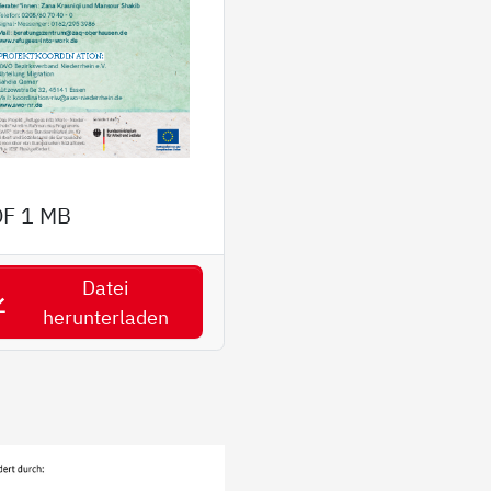
DF
1 MB
Datei
herunterladen