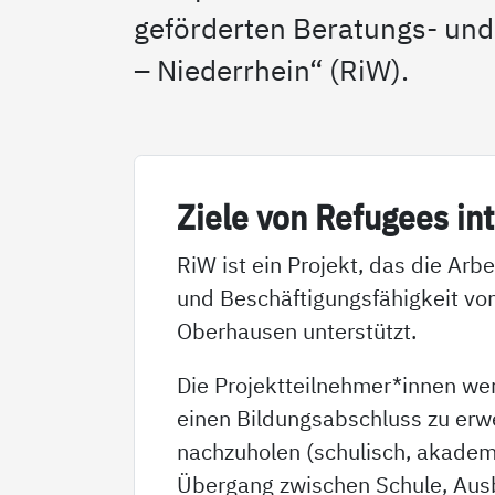
geförderten Beratungs- und
– Niederrhein“ (RiW).
Zie­le von Re­fu­gees in­
RiW ist ein Projekt, das die Arb
und Beschäftigungsfähigkeit von
Oberhausen unterstützt.
Die Projektteilnehmer*innen we
einen Bildungsabschluss zu erw
nachzuholen (schulisch, akade
Übergang zwischen Schule, Ausb