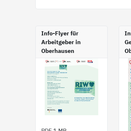
Info-Flyer für
In
Arbeitgeber in
Ge
Oberhausen
O
PDF
1 MB