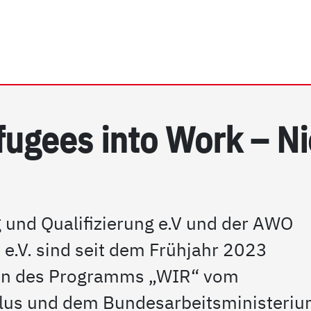
rhein e.V. | ESF-Projekt 
fu­gees in­to Work – Ni
 und Qualifizierung e.V und der AWO
e.V. sind seit dem Frühjahr 2023
en des Programms „WIR“ vom
Plus und dem Bundesarbeitsministeri