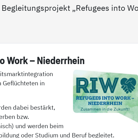
 Begleitungsprojekt „Refugees into W
to Work – Nie­der­r­hein
eitsmarktintegration
 Geflüchteten in
rden dabei bestärkt,
erben bzw.
misch) und werden beim
ildung oder Studium und Beruf begleitet.