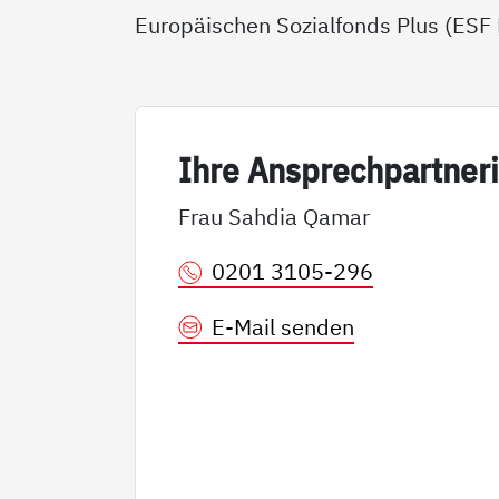
Europäischen Sozialfonds Plus (ESF P
Ih­re An­sp­rech­part­ne­r
Frau Sahdia Qamar
0201 3105-296
E-Mail senden