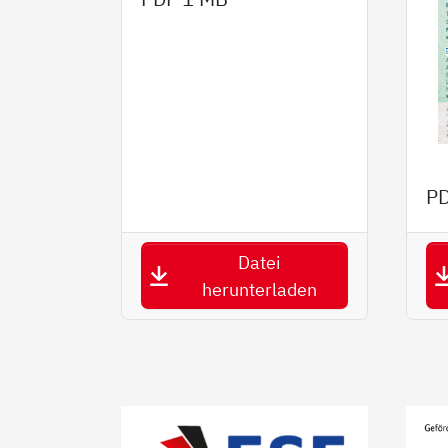
P
Datei
herunterladen