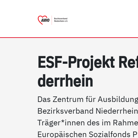
AWO Bezirksverband Nieder
Link zu Home
ESF-Pro­jekt Re­
der­r­hein
Das Zentrum für Ausbildung
Bezirksverband Niederrhein 
Träger*innen des im Rahm
Europäischen Sozialfonds 