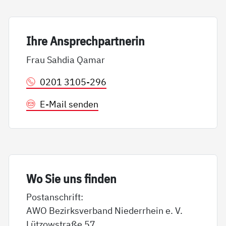
Ih­re An­sp­rech­part­ne­rin
Frau Sahdia Qamar
0201 3105-296
E-Mail senden
Wo Sie uns fin­den
Postanschrift:
AWO Bezirksverband Niederrhein e. V.
Lützowstraße 57