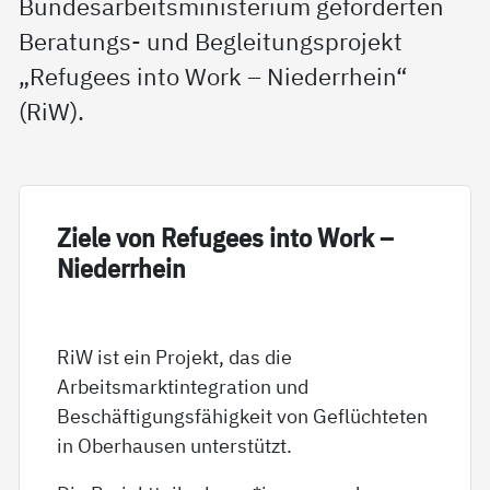
Bundesarbeitsministerium geförderten
Beratungs- und Begleitungsprojekt
„Refugees into Work – Niederrhein“
(RiW).
Zie­le von Re­fu­gees in­to Work –
Nie­der­r­hein
RiW ist ein Projekt, das die
Arbeitsmarktintegration und
Beschäftigungsfähigkeit von Geflüchteten
in Oberhausen unterstützt.