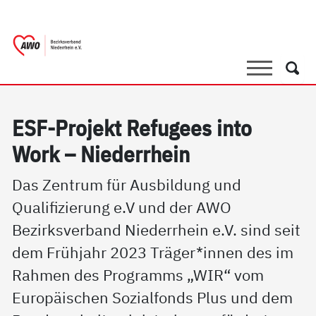
springen
AWO Bezirksverband Niederrhein e.V. |
Link zu Home
Suche
Such
ESF-Pro­jekt Re­fu­gees in­to
Work – Nie­der­r­hein
Das Zentrum für Ausbildung und
Qualifizierung e.V und der AWO
Bezirksverband Niederrhein e.V. sind seit
dem Frühjahr 2023 Träger*innen des im
Rahmen des Programms „WIR“ vom
Europäischen Sozialfonds Plus und dem