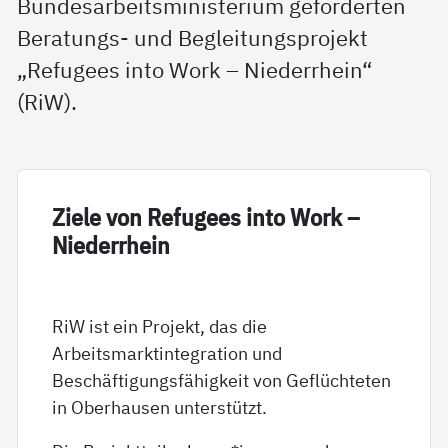
Bundesarbeitsministerium geförderten
Beratungs- und Begleitungsprojekt
„Refugees into Work – Niederrhein“
(RiW).
Zie­le von Re­fu­gees in­to Work –
Nie­der­r­hein
RiW ist ein Projekt, das die
Arbeitsmarktintegration und
Beschäftigungsfähigkeit von Geflüchteten
in Oberhausen unterstützt.