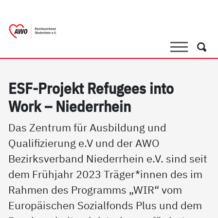
springen
AWO Bezirksverband Niederrhein e.V. |
Link zu Home
Suche
Such
ESF-Pro­jekt Re­fu­gees in­to
Work – Nie­der­r­hein
Das Zentrum für Ausbildung und
Qualifizierung e.V und der AWO
Bezirksverband Niederrhein e.V. sind seit
dem Frühjahr 2023 Träger*innen des im
Rahmen des Programms „WIR“ vom
Europäischen Sozialfonds Plus und dem