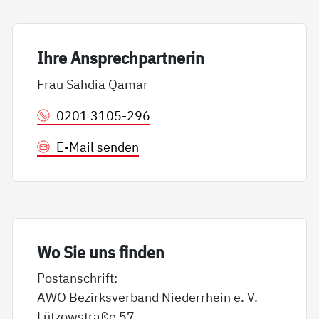
Ih­re An­sp­rech­part­ne­rin
Frau Sahdia Qamar
0201 3105-296
E-Mail senden
Wo Sie uns fin­den
Postanschrift:
AWO Bezirksverband Niederrhein e. V.
Lützowstraße 57