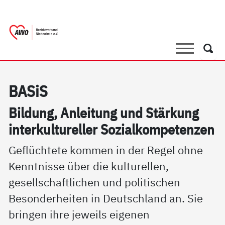
springen
AWO Bezirksverband Niederrhein e.V. 
Link zu Home
Suche
Such
BA­SiS
Bil­dung, An­lei­tung und Stär­kung
in­ter­kul­tu­rel­ler So­zial­kom­pe­ten­zen
Geflüchtete kommen in der Regel ohne
Kenntnisse über die kulturellen,
gesellschaftlichen und politischen
Besonderheiten in Deutschland an. Sie
bringen ihre jeweils eigenen