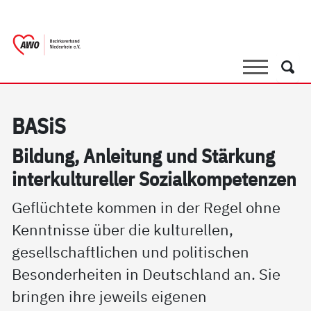
springen
AWO Bezirksverband Niederrhein e.V. 
Link zu Home
Suche
Such
BA­SiS
Bil­dung, An­lei­tung und Stär­kung
in­ter­kul­tu­rel­ler So­zial­kom­pe­ten­zen
Geflüchtete kommen in der Regel ohne
Kenntnisse über die kulturellen,
gesellschaftlichen und politischen
Besonderheiten in Deutschland an. Sie
bringen ihre jeweils eigenen