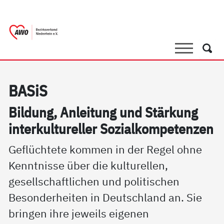
springen
AWO Bezirksverband Niederrhein e.V. 
Link zu Home
Suche
Such
BA­SiS
Bil­dung, An­lei­tung und Stär­kung
in­ter­kul­tu­rel­ler So­zial­kom­pe­ten­zen
Geflüchtete kommen in der Regel ohne
Kenntnisse über die kulturellen,
gesellschaftlichen und politischen
Besonderheiten in Deutschland an. Sie
bringen ihre jeweils eigenen