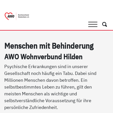
springen
AWO Bezirksverband Niederrhein e.V.
Link zu Home
Suche
Such
Men­schen mit Be­hin­de­rung
AWO Wohn­ver­bund Hil­den
Psychische Erkrankungen sind in unserer
Gesellschaft noch häufig ein Tabu. Dabei sind
Millionen Menschen davon betroffen. Ein
selbstbestimmtes Leben zu führen, gilt den
meisten Menschen als wichtige und
selbstverständliche Voraussetzung für ihre
persönliche Zufriedenheit.