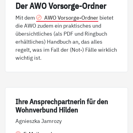
Der AWO Vor­sor­ge-Ord­ner
Mit dem
AWO Vorsorge-Ordner
bietet
die AWO zudem ein praktisches und
übersichtliches (als PDF und Ringbuch
erhältliches) Handbuch an, das alles
regelt, was im Fall der (Not-) Fälle wirklich
wichtig ist.
Ih­re An­sp­rech­part­ne­rin für den
Wohn­ver­bund Hil­den
Agnieszka Jamrozy