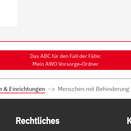
Das ABC für den Fall der Fälle:
Mein AWO Vorsorge-Ordner
e & Einrichtungen
Menschen mit Behinderung
Recht­li­ches
K