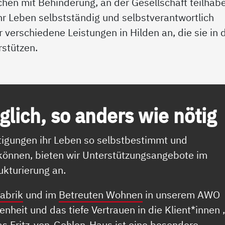
chen mit Behinderung, an der Gesellschaft teilhab
ihr Leben selbstständig und selbstverantwortlich
r verschiedene Leistungen in Hilden an, die sie in 
rstützen.
lich, so an­ders wie nö­t­ig
igungen ihr Leben so selbstbestimmt und
 können, bieten wir Unterstützungsangebote im
kturierung an.
abrik
und im
Betreuten Wohnen
in unserem AWO
heit und das tiefe Vertrauen in die Klient*innen 
as Fritz-von-Gehlen-Haus ist eine besondere