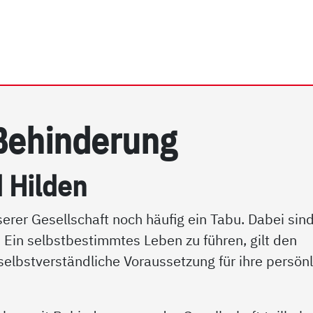
rrhein e.V. | Menschen m
e­hin­de­rung
Hil­den
erer Gesellschaft noch häufig ein Tabu. Dabei sin
 Ein selbstbestimmtes Leben zu führen, gilt den
elbstverständliche Voraussetzung für ihre persön