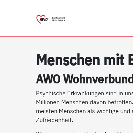
AWO Bezirksverband Niede
Link zu Home
Men­schen mit B
AWO Wohn­ver­bund 
Psychische Erkrankungen sind in uns
Millionen Menschen davon betroffen.
meisten Menschen als wichtige und s
Zufriedenheit.