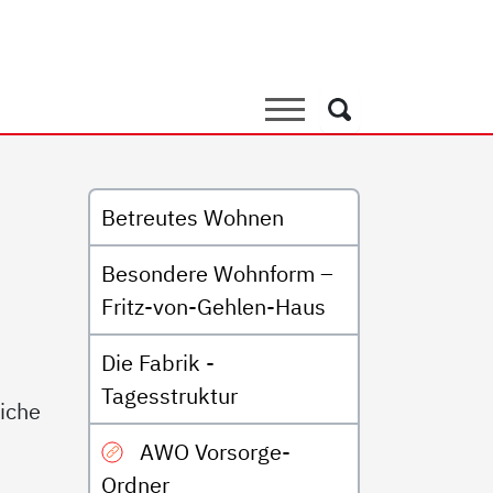
it Behinderung
Suche
Suche
Untermenü
Betreutes Wohnen
Besondere Wohnform –
Fritz-von-Gehlen-Haus
d
Die Fabrik -
Tagesstruktur
liche
AWO Vorsorge-
Ordner