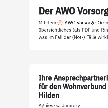
Der AWO Vor­sor­
Mit dem
AWO Vorsorge-Ordn
übersichtliches (als PDF und Rin
was im Fall der (Not-) Fälle wirkl
Ih­re An­sp­rech­part­ne­r
für den Wohn­ver­bund
Hil­den
Agnieszka Jamrozy