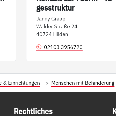
ges­struk­tur
Janny Graap
Walder Straße 24
40724 Hilden
02103 3956720
e & Einrichtungen
Menschen mit Behinderung
Recht­li­ches
K