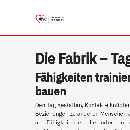
AWO Bezirksverband Niederr
Link zu Home
Die Fa­brik – Ta­
Fähig­kei­ten trai­ni
bau­en
Den Tag gestalten, Kontakte knüpfen
Beziehungen zu anderen Menschen 
und Fähigkeiten erhalten oder neu er