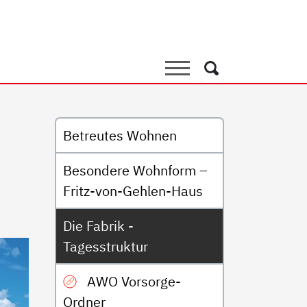
agesstruktur
Suche
Suche
Untermenü
Betreutes Wohnen
Besondere Wohnform –
Fritz-von-Gehlen-Haus
Die Fabrik -
Tagesstruktur
AWO Vorsorge-
Ordner