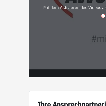
Mit dem Aktivieren des Videos a
Ih­re An­sp­rech­part­ne­r