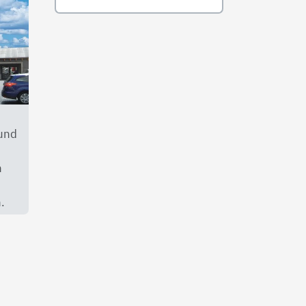
 und
n
.