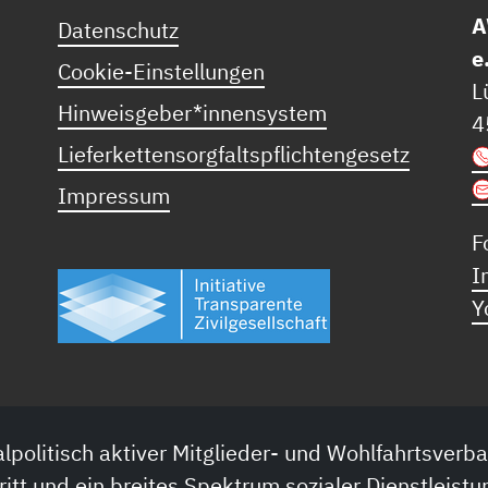
A
Datenschutz
e
Cookie-Einstellungen
L
Hinweisgeber*innensystem
4
Lieferkettensorgfaltspflichtengesetz
Impressum
F
I
Y
lpolitisch aktiver Mitglieder- und Wohlfahrtsverba
ritt und ein breites Spektrum sozialer Dienstleistu