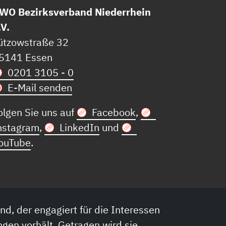
WO Bezirksverband Niederrhein
.V.
ützowstraße 32
5141 Essen
0201 3105 - 0
E-Mail senden
olgen Sie uns auf
Facebook
,
nstagram
,
LinkedIn
und
ouTube
.
nd, der engagiert für die Interessen
ngen vorhält. Getragen wird sie