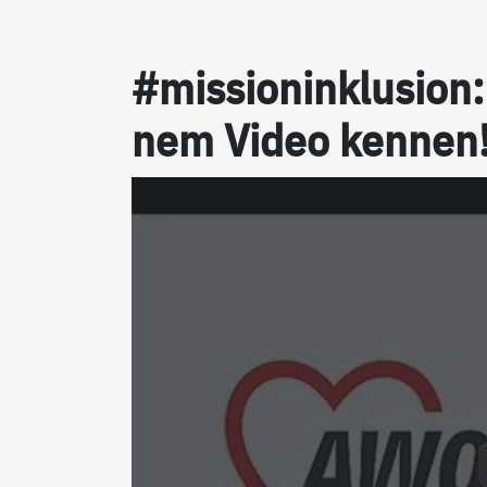
#mis­sion­in­k­lu­si­o
nem Vi­deo ken­nen