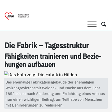
springen
AWO Bezirksverband Niederrhein e.V. |
Link zu Home
Suche
Such
Die Fa­brik – Ta­ges­struk­tur
Fähig­kei­ten trai­nie­ren und Be­zie­
hun­gen auf­bau­en
Das ehemalige Fabrikationsgebäude der ehemaligen
Walzengravieranstalt Waldeck und Nacke aus dem Jahr
1852 leistet nach Sanierung und Errichtung eines Anbaus
nun einen wichtigen Beitrag, um Teilhabe von Menschen
mit Behinderungen zu realisieren.