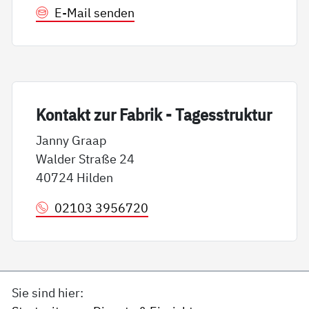
E-Mail senden
Kon­takt zur Fa­brik - Ta­ges­struk­tur
Janny Graap
Walder Straße 24
40724 Hilden
02103 3956720
Sie sind hier: