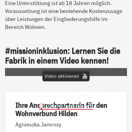
Eine Unterstützung ist ab 18 Jahren möglich.
Voraussetzung ist eine bestehende Kostenzusage
über Leistungen der Eingliederungshilfe im
Bereich Wohnen.
#mis­sion­in­k­lu­si­on: Ler­nen Sie die
Fa­brik in ei­nem Vi­deo ken­nen!
Video aktivieren
Mit dem Aktivieren des Videos akzeptieren Sie die
Datenschutzerklärung von YouTube.
Ih­re An­sp­rech­part­ne­rin für den
Datenschutzerklärung
Wohn­ver­bund Hil­den
Agnieszka Jamrozy