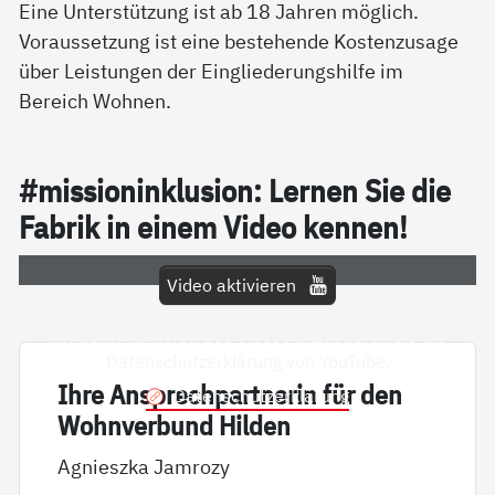
Eine Unterstützung ist ab 18 Jahren möglich.
Voraussetzung ist eine bestehende Kostenzusage
über Leistungen der Eingliederungshilfe im
Bereich Wohnen.
#mis­sion­in­k­lu­si­on: Ler­nen Sie die
Fa­brik in ei­nem Vi­deo ken­nen!
Video aktivieren
Mit dem Aktivieren des Videos akzeptieren Sie die
Datenschutzerklärung von YouTube.
Ih­re An­sp­rech­part­ne­rin für den
Datenschutzerklärung
Wohn­ver­bund Hil­den
Agnieszka Jamrozy