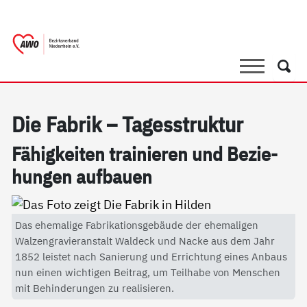
springen
AWO Bezirksverband Niederrhein e.V. |
Link zu Home
Suche
Such
Die Fa­brik – Ta­ges­struk­tur
Fähig­kei­ten trai­nie­ren und Be­zie­
hun­gen auf­bau­en
Das ehemalige Fabrikationsgebäude der ehemaligen
Walzengravieranstalt Waldeck und Nacke aus dem Jahr
1852 leistet nach Sanierung und Errichtung eines Anbaus
nun einen wichtigen Beitrag, um Teilhabe von Menschen
mit Behinderungen zu realisieren.