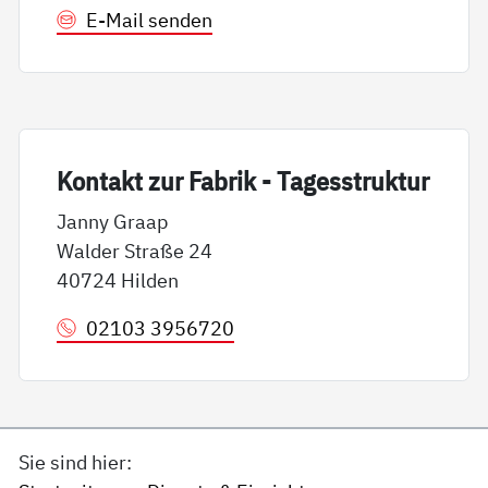
E-Mail senden
Kon­takt zur Fa­brik - Ta­ges­struk­tur
Janny Graap
Walder Straße 24
40724 Hilden
02103 3956720
Sie sind hier: