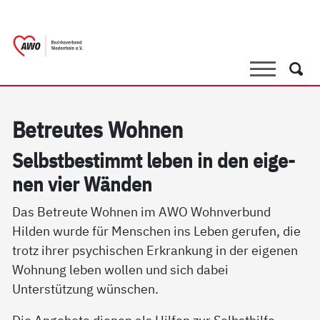
springen
AWO Bezirksverband Niederrhein e.V.
Link zu Home
Suche
Such
Be­t­reu­tes Woh­nen
Selbst­be­stimmt le­ben in den ei­ge­
nen vier Wän­den
Das Betreute Wohnen im AWO Wohnverbund
Hilden wurde für Menschen ins Leben gerufen, die
trotz ihrer psychischen Erkrankung in der eigenen
Wohnung leben wollen und sich dabei
Unterstützung wünschen.