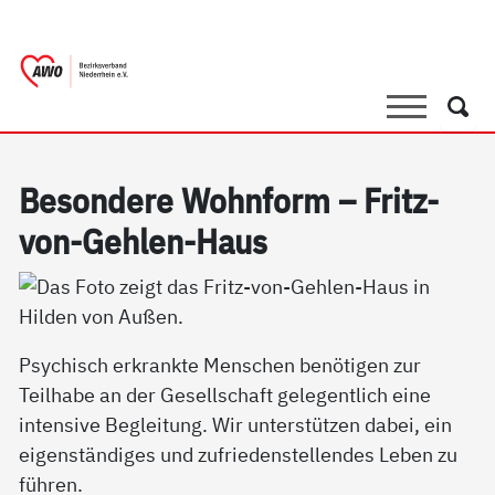
springen
AWO Bezirksverband Niederrhein e.V.
Link zu Home
Suche
Such
Be­son­de­re Wohn­form – Fritz-
von-Geh­len-Haus
Psychisch erkrankte Menschen benötigen zur
Teilhabe an der Gesellschaft gelegentlich eine
intensive Begleitung. Wir unterstützen dabei, ein
eigenständiges und zufriedenstellendes Leben zu
führen.