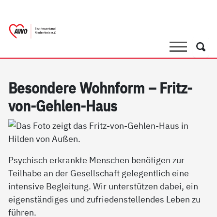
springen
AWO Bezirksverband Niederrhein e.V.
Link zu Home
Suche
Such
Be­son­de­re Wohn­form – Fritz-
von-Geh­len-Haus
Psychisch erkrankte Menschen benötigen zur
Teilhabe an der Gesellschaft gelegentlich eine
intensive Begleitung. Wir unterstützen dabei, ein
eigenständiges und zufriedenstellendes Leben zu
führen.