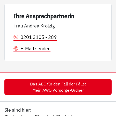
Ih­re An­sp­rech­part­ne­rin
Frau Andrea Krolzig
0201 3105 - 289
E-Mail senden
Das ABC für den Fall der Fälle:
Mein AWO Vorsorge-Ordner
Sie sind hier: