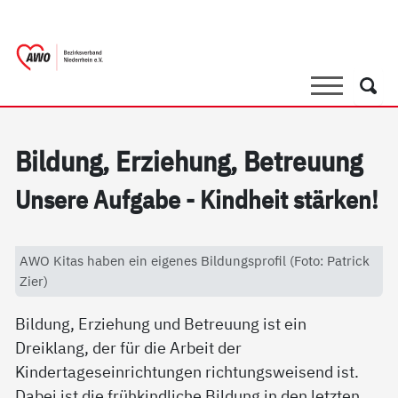
springen
AWO Bezirksverband Niederrhein e.V. 
Link zu Home
Suche
Such
Bil­dung, Er­zie­hung, Be­t­reu­ung
Un­se­re Auf­ga­be - Kind­heit stär­ken!
AWO Kitas haben ein eigenes Bildungsprofil (Foto: Patrick
Zier)
Bildung, Erziehung und Betreuung ist ein
Dreiklang, der für die Arbeit der
Kindertageseinrichtungen richtungsweisend ist.
Dabei ist die frühkindliche Bildung in den letzten