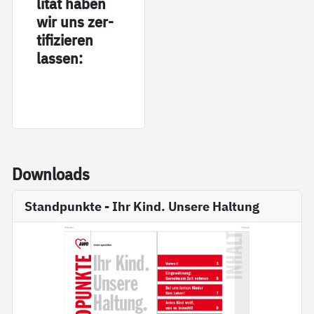
li­tät ha­ben
wir uns zer­
ti­fi­zie­ren
las­sen:
Down­loads
Standpunkte - Ihr Kind. Unsere Haltung