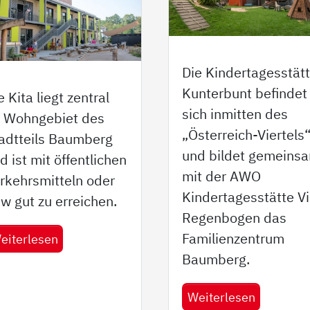
Die Kindertagesstät
Kunterbunt befindet
e Kita liegt zentral
sich inmitten des
 Wohngebiet des
„Österreich-Viertels
adtteils Baumberg
und bildet gemeins
d ist mit öffentlichen
mit der AWO
rkehrsmitteln oder
Kindertagesstätte Vi
w gut zu erreichen.
Regenbogen das
Familienzentrum
eiterlesen
Baumberg.
Weiterlesen