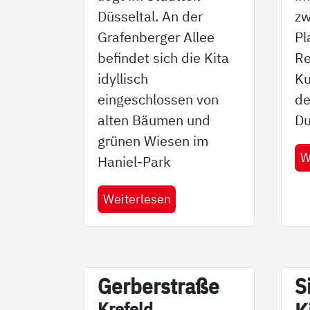
zw
Düsseltal. An der
Pl
Grafenberger Allee
Re
befindet sich die Kita
Ku
idyllisch
de
eingeschlossen von
Du
alten Bäumen und
grünen Wiesen im
W
Haniel-Park
Weiterlesen
Ger­ber­stra­ße
S
Kre­feld