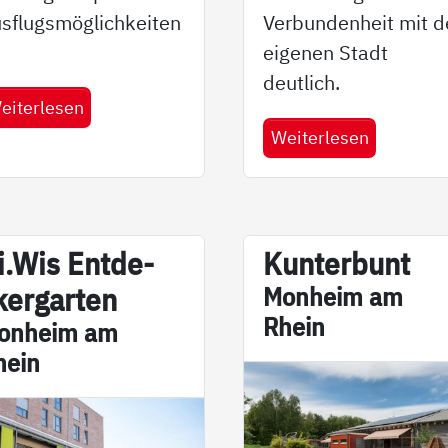
sflugsmöglichkeiten
Verbundenheit mit d
eigenen Stadt
deutlich.
eiterlesen
Weiterlesen
.Wis En­t­­­de­­
Kun­ter­b­unt
er­­gar­­ten
Mon­heim am
Rhein
on­heim am
hein