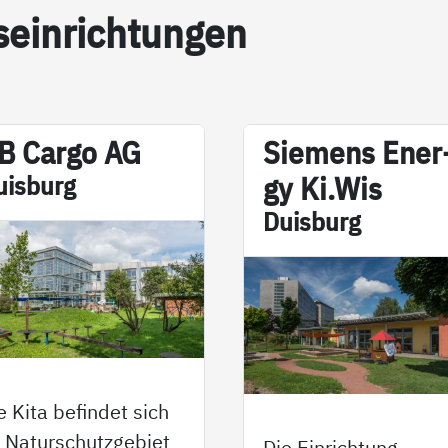
s­ein­rich­tun­gen
B Car­go AG
Sie­­mens En­er­
uis­burg
gy Ki.Wis
Duis­burg
e Kita befindet sich
 Naturschutzgebiet
Die Einrichtung