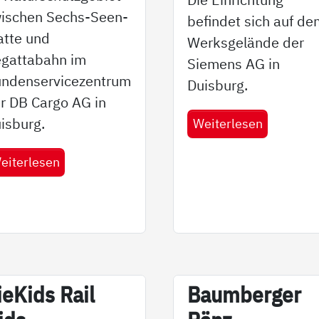
ischen Sechs-Seen-
befindet sich auf d
atte und
Werksgelände der
gattabahn im
Siemens AG in
ndenservicezentrum
Duisburg.
r DB Cargo AG in
isburg.
Weiterlesen
eiterlesen
ie­Kids Rail
Baum­ber­ger