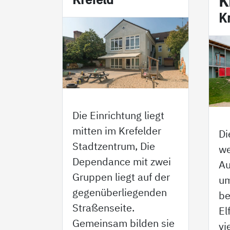
K
Kr
Die Einrichtung liegt
mitten im Krefelder
Di
Stadtzentrum, Die
we
Dependance mit zwei
A
Gruppen liegt auf der
um
gegenüberliegenden
be
Straßenseite.
El
Gemeinsam bilden sie
vi