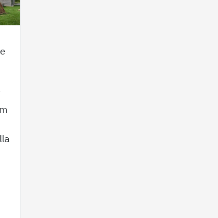
te
“
am
lla