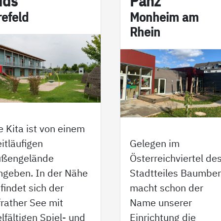
ids
Pänz
e­feld
Mon­heim am
Rhein
e Kita ist von einem
itläufigen
Gelegen im
ußengelände
Österreichviertel de
geben. In der Nähe
Stadtteiles Baumbe
findet sich der
macht schon der
frather See mit
Name unserer
elfältigen Spiel- und
Einrichtung die