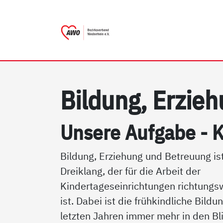
AWO Bezirksverband Nieder
Link zu Home
Bil­dung, Er­zie­
Un­se­re Auf­ga­be - 
Bildung, Erziehung und Betreuung ist
Dreiklang, der für die Arbeit der
Kindertageseinrichtungen richtungs
ist. Dabei ist die frühkindliche Bildu
letzten Jahren immer mehr in den Bl