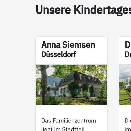
Un­se­re Kin­der­ta­ge­
An­na Siem­sen
D
Düs­sel­dorf
D
Di
Das Familienzentrum
im
liegt im Stadtteil