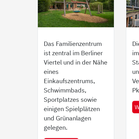
Das Familienzentrum
Di
ist zentral im Berliner
im
Viertel und in der Nähe
St
eines
un
Einkaufszentrums,
Ve
Schwimmbads,
Pk
Sportplatzes sowie
W
einigen Spielplätzen
und Grünanlagen
gelegen.