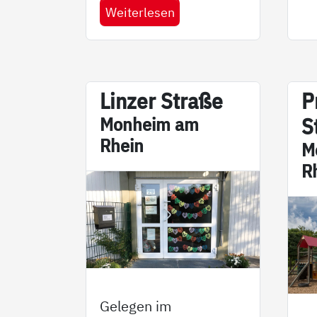
Weiterlesen
Lin­zer Stra­ße
Pr
Mon­heim am
S
Rhein
M
R
Gelegen im