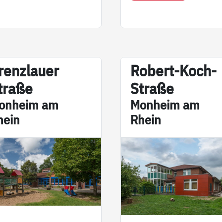
en­z­lau­er
Robert-Koch-
tra­­ße
Stra­­ße
on­heim am
Mon­heim am
hein
Rhein