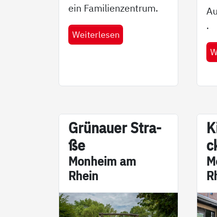
ein Familienzentrum.
Au
.
Weiterlesen
W
Grünau­er Stra­
Ki
ße
ck
Mon­heim am
M
Rhein
R