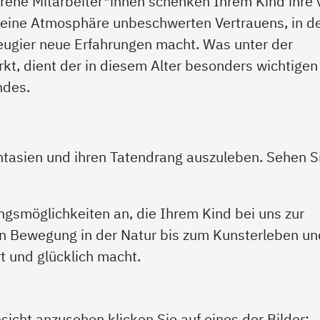
ene Mitarbeiter*innen schenken Ihrem Kind ihre v
 eine Atmosphäre unbeschwerten Vertrauens, in d
eugier neue Erfahrungen macht. Was unter der
irkt, dient der in diesem Alter besonders wichtigen
ndes.
tasien und ihren Tatendrang auszuleben. Sehen S
ngsmöglichkeiten an, die Ihrem Kind bei uns zur
en Bewegung in der Natur bis zum Kunsterleben un
t und glücklich macht.
sicht anzusehen klicken Sie auf eines der Bilder: