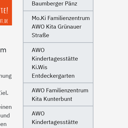
Baumberger Pänz
Mo.Ki Familienzentrum
AWO Kita Grünauer
Straße
um
AWO
Kindertagesstätte
Ki.Wis
Entdeckergarten
fnung
AWO Familienzentrum
iel.
Kita Kunterbunt
einen
AWO
 und
Kindertagesstätte
hen