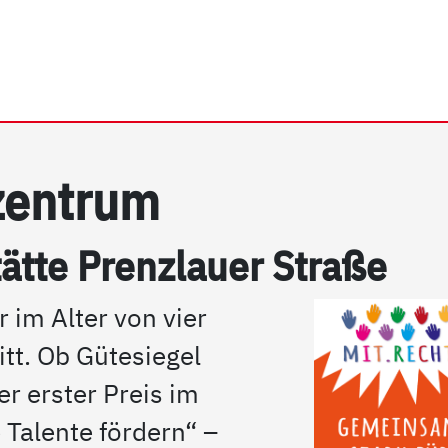
rrhein e.V. | Mo.Ki Famil
­zen­trum
ät­te Prenz­lau­er Stra­ße
 im Alter von vier
tt. Ob Gütesiegel
 erster Preis im
Talente fördern“ –