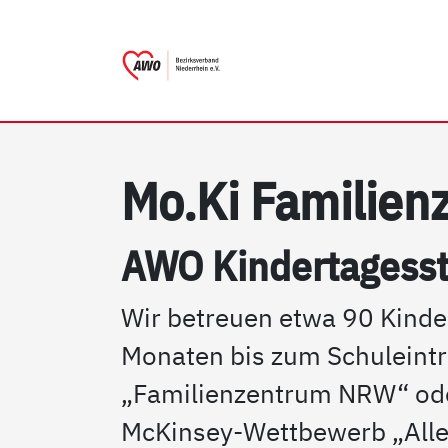
AWO Bezirksverband Niede
Link zu Home
Mo.Ki Fa­mi­li­en
AWO Kin­der­ta­ges­st
Wir betreuen etwa 90 Kinder
Monaten bis zum Schuleintri
„Familienzentrum NRW“ oder
McKinsey-Wettbewerb „Alle 