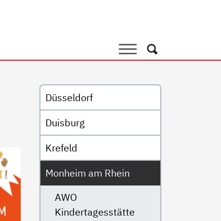
ienzentrum AWO Kita Prenz
Suche
Suche
Untermenü
Düsseldorf
Duisburg
Krefeld
Monheim am Rhein
AWO
Kindertagesstätte