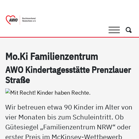
springen
AWO Bezirksverband Niederrhein e.V. 
Link zu Home
Suche
Such
Mo.Ki Fa­mi­li­en­zen­trum
AWO Kin­der­ta­ges­stät­te Prenz­lau­er
Stra­ße
Wir betreuen etwa 90 Kinder im Alter von
vier Monaten bis zum Schuleintritt. Ob
Gütesiegel „Familienzentrum NRW“ oder
erster Preis im McKinsey-Wettbewerb