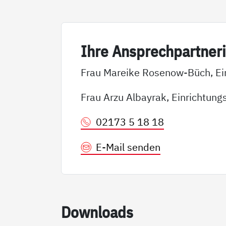
Ih­re An­sp­rech­part­ne­r
Frau Mareike Rosenow-Büch, Ein
Frau Arzu Albayrak, Einrichtung
02173 5 18 18
E-Mail senden
Down­loads