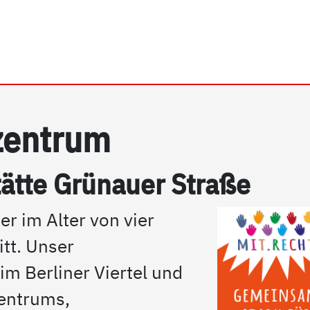
rrhein e.V. | Mo.Ki Famil
­zen­trum
tät­te Grünau­er Stra­ße
r im Alter von vier
tt. Unser
im Berliner Viertel und
zentrums,