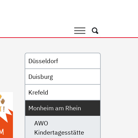
ienzentrum AWO Kita Grüna
Suche
Suche
Untermenü
Düsseldorf
Duisburg
Krefeld
Monheim am Rhein
AWO
Kindertagesstätte