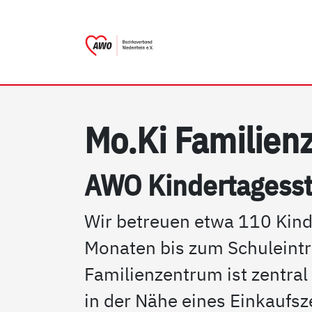
AWO Bezirksverband Niede
Link zu Home
Mo.Ki Fa­mi­li­en
AWO Kin­der­ta­ges­s
Wir betreuen etwa 110 Kinde
Monaten bis zum Schuleintri
Familienzentrum ist zentral 
in der Nähe eines Einkaufs