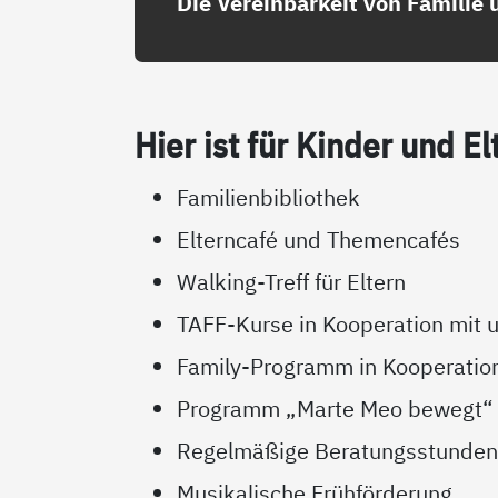
Die Vereinbarkeit von Familie 
Hier ist für Kin­der und El­
Familienbibliothek
Elterncafé und Themencafés
Walking-Treff für Eltern
TAFF-Kurse in Kooperation mit u
Family-Programm in Kooperation
Programm „Marte Meo bewegt“ f
Regelmäßige Beratungsstunden 
Musikalische Frühförderung