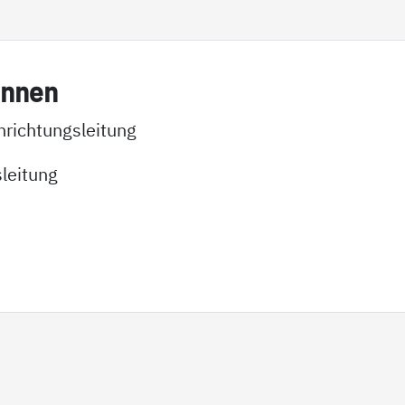
in­nen
richtungsleitung
sleitung