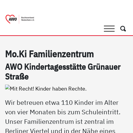
springen
AWO Bezirksverband Niederrhein e.V. 
Link zu Home
Suche
Such
Mo.Ki Fa­mi­li­en­zen­trum
AWO Kin­der­ta­ges­stät­te Grünau­er
Stra­ße
Wir betreuen etwa 110 Kinder im Alter
von vier Monaten bis zum Schuleintritt.
Unser Familienzentrum ist zentral im
Berliner Viertel und in der Nähe eines