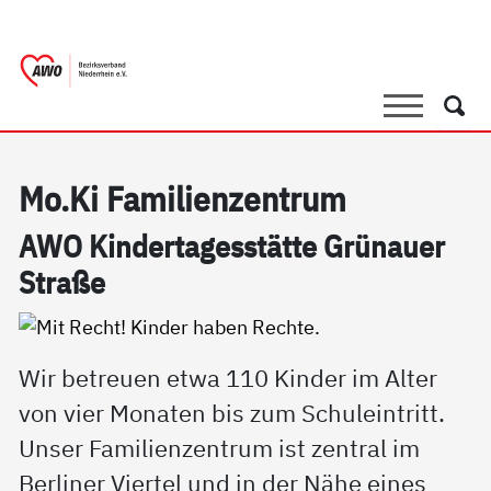
springen
AWO Bezirksverband Niederrhein e.V. 
Link zu Home
Suche
Such
Mo.Ki Fa­mi­li­en­zen­trum
AWO Kin­der­ta­ges­stät­te Grünau­er
Stra­ße
Wir betreuen etwa 110 Kinder im Alter
von vier Monaten bis zum Schuleintritt.
Unser Familienzentrum ist zentral im
Berliner Viertel und in der Nähe eines