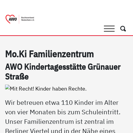
springen
AWO Bezirksverband Niederrhein e.V. 
Link zu Home
Suche
Such
Mo.Ki Fa­mi­li­en­zen­trum
AWO Kin­der­ta­ges­stät­te Grünau­er
Stra­ße
Wir betreuen etwa 110 Kinder im Alter
von vier Monaten bis zum Schuleintritt.
Unser Familienzentrum ist zentral im
Berliner Viertel und in der Nähe eines