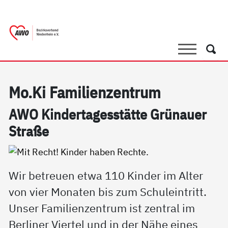
springen
AWO Bezirksverband Niederrhein e.V. 
Link zu Home
Suche
Such
Mo.Ki Fa­mi­li­en­zen­trum
AWO Kin­der­ta­ges­stät­te Grünau­er
Stra­ße
Wir betreuen etwa 110 Kinder im Alter
von vier Monaten bis zum Schuleintritt.
Unser Familienzentrum ist zentral im
Berliner Viertel und in der Nähe eines