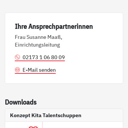
Ih­re An­sp­rech­part­ne­rin­nen
Frau Susanne Maaß,
Einrichtungsleitung
02173 1 06 80 09
E-Mail senden
Down­loads
Konzept Kita Talentschuppen