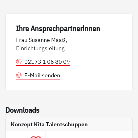
Ih­re An­sp­rech­part­ne­rin­nen
Frau Susanne Maaß,
Einrichtungsleitung
02173 1 06 80 09
E-Mail senden
Down­loads
Konzept Kita Talentschuppen