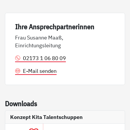
Ih­re An­sp­rech­part­ne­rin­nen
Frau Susanne Maaß,
Einrichtungsleitung
02173 1 06 80 09
E-Mail senden
Down­loads
Konzept Kita Talentschuppen