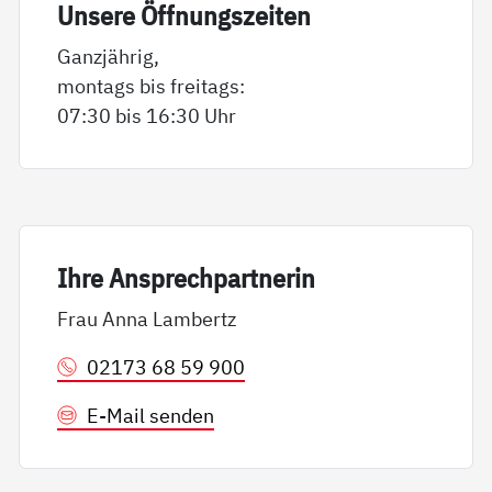
Un­se­re Öff­nungs­zei­ten
Ganzjährig,
montags bis freitags:
07:30 bis 16:30 Uhr
Ih­re An­sp­rech­part­ne­rin
Frau Anna Lambertz
02173 68 59 900
E-Mail senden