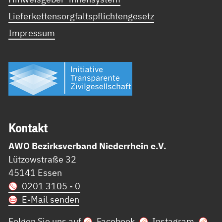
Lieferkettensorgfaltspflichtengesetz
Impressum
Kon­takt
AWO Bezirksverband Niederrhein e.V.
Lützowstraße 32
45141 Essen
0201 3105 - 0
E-Mail senden
Folgen Sie uns auf
Facebook
,
Instagram
,