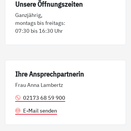
Un­se­re Öff­nungs­zei­ten
Ganzjährig,
montags bis freitags:
07:30 bis 16:30 Uhr
Ih­re An­sp­rech­part­ne­rin
Frau Anna Lambertz
02173 68 59 900
E-Mail senden