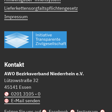
Lieferkettensorgfaltspflichtengesetz
Impressum
Kon­takt
AWO Bezirksverband Niederrhein e.V.
Lützowstraße 32
45141 Essen
0201 3105 - 0
E-Mail senden
Folgen Sie uns auf
Facebook
,
Instagram
,