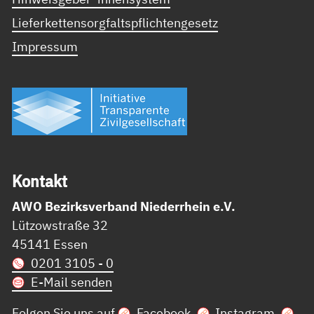
Lieferkettensorgfaltspflichtengesetz
Impressum
Kon­takt
AWO Bezirksverband Niederrhein e.V.
Lützowstraße 32
45141 Essen
0201 3105 - 0
E-Mail senden
Folgen Sie uns auf
Facebook
,
Instagram
,