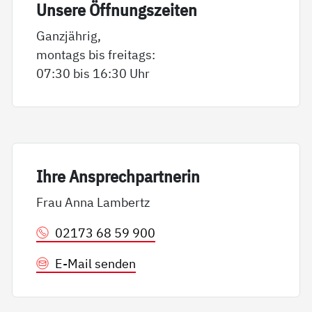
Un­se­re Öff­nungs­zei­ten
Ganzjährig,
montags bis freitags:
07:30 bis 16:30 Uhr
Ih­re An­sp­rech­part­ne­rin
Frau Anna Lambertz
02173 68 59 900
E-Mail senden