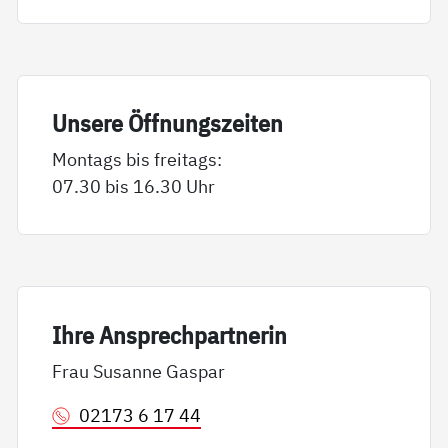
Un­se­re Öff­nungs­zei­ten
Montags bis freitags:
07.30 bis 16.30 Uhr
Ih­re An­sp­rech­part­ne­rin
Frau Susanne Gaspar
02173 6 17 44